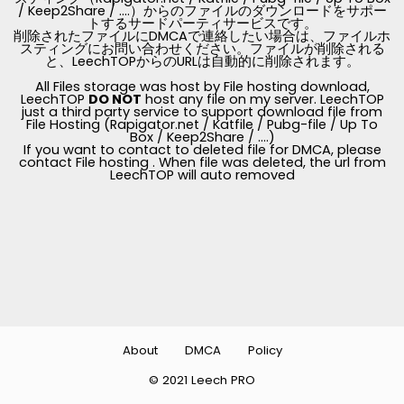
/ Keep2Share / ....）からのファイルのダウンロードをサポー
トするサードパーティサービスです。
削除されたファイルにDMCAで連絡したい場合は、ファイルホ
スティングにお問い合わせください。ファイルが削除される
と、LeechTOPからのURLは自動的に削除されます。
All Files storage was host by File hosting download,
LeechTOP
DO NOT
host any file on my server. LeechTOP
just a third party service to support download file from
File Hosting (Rapigator.net / Katfile / Pubg-file / Up To
Box / Keep2Share / ....)
If you want to contact to deleted file for DMCA, please
contact File hosting . When file was deleted, the url from
LeechTOP will auto removed
About
DMCA
Policy
© 2021 Leech PRO