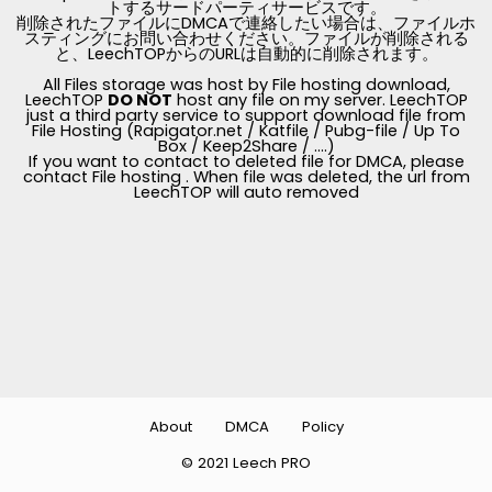
トするサードパーティサービスです。
削除されたファイルにDMCAで連絡したい場合は、ファイルホ
スティングにお問い合わせください。ファイルが削除される
と、LeechTOPからのURLは自動的に削除されます。
All Files storage was host by File hosting download,
LeechTOP
DO NOT
host any file on my server. LeechTOP
just a third party service to support download file from
File Hosting (Rapigator.net / Katfile / Pubg-file / Up To
Box / Keep2Share / ....)
If you want to contact to deleted file for DMCA, please
contact File hosting . When file was deleted, the url from
LeechTOP will auto removed
About
DMCA
Policy
© 2021 Leech PRO