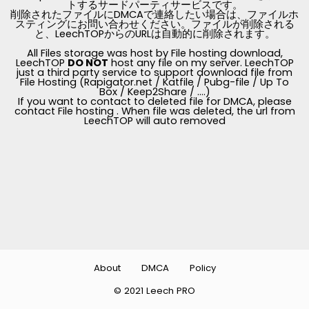
トするサードパーティサービスです。
削除されたファイルにDMCAで連絡したい場合は、ファイルホ
スティングにお問い合わせください。ファイルが削除される
と、LeechTOPからのURLは自動的に削除されます。
All Files storage was host by File hosting download,
LeechTOP
DO NOT
host any file on my server. LeechTOP
just a third party service to support download file from
File Hosting (Rapigator.net / Katfile / Pubg-file / Up To
Box / Keep2Share / ....)
If you want to contact to deleted file for DMCA, please
contact File hosting . When file was deleted, the url from
LeechTOP will auto removed
About
DMCA
Policy
© 2021 Leech PRO