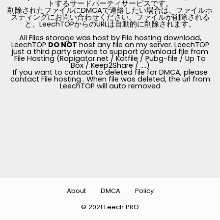
トするサードパーティサービスです。
削除されたファイルにDMCAで連絡したい場合は、ファイルホ
スティングにお問い合わせください。ファイルが削除される
と、LeechTOPからのURLは自動的に削除されます。
All Files storage was host by File hosting download,
LeechTOP
DO NOT
host any file on my server. LeechTOP
just a third party service to support download file from
File Hosting (Rapigator.net / Katfile / Pubg-file / Up To
Box / Keep2Share / ....)
If you want to contact to deleted file for DMCA, please
contact File hosting . When file was deleted, the url from
LeechTOP will auto removed
About
DMCA
Policy
© 2021 Leech PRO