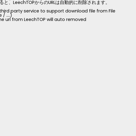
LeechTOPからのURLは自動的に削除されます。
third party service to support download file from File
 ....)
 the url from LeechTOP will auto removed