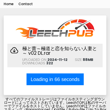
Home
Contact
極と蕾～極道と恋を知らない人妻と
～ v02 DL.rar
UPLOADED ON
2024-11-12
SIZE
88MB
DOWNLOADS
322
Loading in
66
seconds
すべてのファイルストレージはファイルホスティングダウン
ロードによってホストされています。LeechTOPは私のサーバ
ーでファイルをホストしていません。LeechTOPはファイルホ
スティング（Rapigator.net / Katfile / Pubg-file / Up To Box