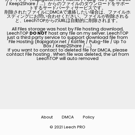
/ Keep2Share / ....）からのファイルのダウンロードをサポー
トするサードパーティサービスです。
削除されたファイルにDMCAで連絡したい場合は、ファイルホ
スティングにお問い合わせください。ファイルが削除される
と、LeechTOPからのURLは自動的に削除されます。
All Files storage was host by File hosting download,
LeechTOP
DO NOT
host any file on my server. LeechTOP
just a third party service to support download file from
File Hosting (Rapigator.net / Katfile / Pubg-file / Up To
Box / Keep2Share / ....)
If you want to contact to deleted file for DMCA, please
contact File hosting . When file was deleted, the url from
LeechTOP will auto removed
About
DMCA
Policy
© 2021 Leech PRO