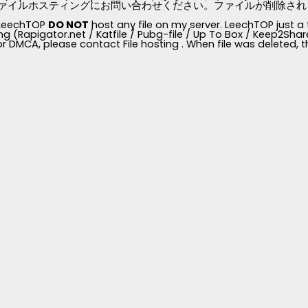
ァイルホスティングにお問い合わせください。ファイルが削除されると、
, LeechTOP
DO NOT
host any file on my server. LeechTOP just a 
ng (Rapigator.net / Katfile / Pubg-file / Up To Box / Keep2Share /
for DMCA, please contact File hosting . When file was deleted,