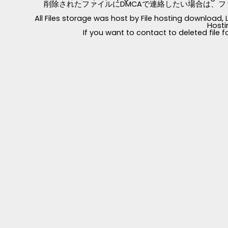
削除されたファイルにDMCAで連絡したい場合は、フ
All Files storage was host by File hosting download
Hosti
If you want to contact to deleted file 