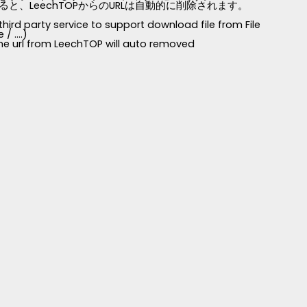
LeechTOPからのURLは自動的に削除されます。
third party service to support download file from File
 ....)
 the url from LeechTOP will auto removed