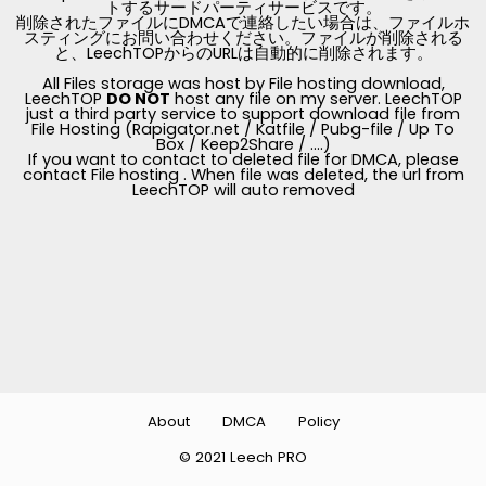
トするサードパーティサービスです。
削除されたファイルにDMCAで連絡したい場合は、ファイルホ
スティングにお問い合わせください。ファイルが削除される
と、LeechTOPからのURLは自動的に削除されます。
All Files storage was host by File hosting download,
LeechTOP
DO NOT
host any file on my server. LeechTOP
just a third party service to support download file from
File Hosting (Rapigator.net / Katfile / Pubg-file / Up To
Box / Keep2Share / ....)
If you want to contact to deleted file for DMCA, please
contact File hosting . When file was deleted, the url from
LeechTOP will auto removed
About
DMCA
Policy
© 2021 Leech PRO