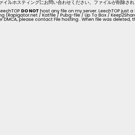
ァイルホスティングにお問い合わせください。ファイルが削除されると、
, LeechTOP
DO NOT
host any file on my server. LeechTOP just a 
ng (Rapigator.net / Katfile / Pubg-file / Up To Box / Keep2Share /
for DMCA, please contact File hosting . When file was deleted,