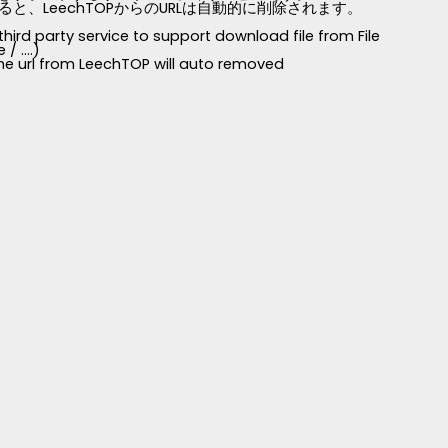
LeechTOPからのURLは自動的に削除されます。
third party service to support download file from File
 ....)
 the url from LeechTOP will auto removed