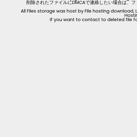
削除されたファイルにDMCAで連絡したい場合は、フ
All Files storage was host by File hosting download
Hosti
If you want to contact to deleted file 