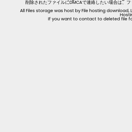
削除されたファイルにDMCAで連絡したい場合は、フ
All Files storage was host by File hosting download
Hosti
If you want to contact to deleted file 