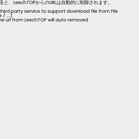
LeechTOPからのURLは自動的に削除されます。
third party service to support download file from File
 ....)
 the url from LeechTOP will auto removed