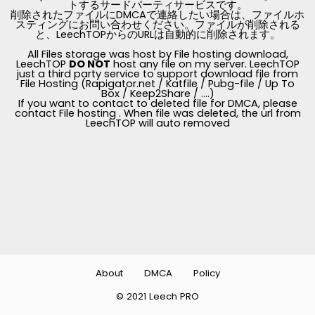
トするサードパーティサービスです。
削除されたファイルにDMCAで連絡したい場合は、ファイルホ
スティングにお問い合わせください。ファイルが削除される
と、LeechTOPからのURLは自動的に削除されます。
All Files storage was host by File hosting download,
LeechTOP
DO NOT
host any file on my server. LeechTOP
just a third party service to support download file from
File Hosting (Rapigator.net / Katfile / Pubg-file / Up To
Box / Keep2Share / ....)
If you want to contact to deleted file for DMCA, please
contact File hosting . When file was deleted, the url from
LeechTOP will auto removed
About
DMCA
Policy
© 2021 Leech PRO