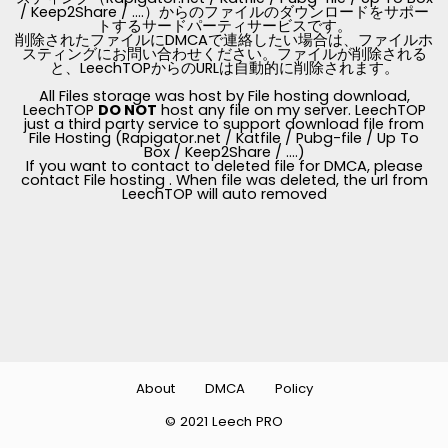
/ Keep2Share / ....）からのファイルのダウンロードをサポー
トするサードパーティサービスです。
削除されたファイルにDMCAで連絡したい場合は、ファイルホ
スティングにお問い合わせください。ファイルが削除される
と、LeechTOPからのURLは自動的に削除されます。
All Files storage was host by File hosting download,
LeechTOP
DO NOT
host any file on my server. LeechTOP
just a third party service to support download file from
File Hosting (Rapigator.net / Katfile / Pubg-file / Up To
Box / Keep2Share / ....)
If you want to contact to deleted file for DMCA, please
contact File hosting . When file was deleted, the url from
LeechTOP will auto removed
About
DMCA
Policy
© 2021 Leech PRO