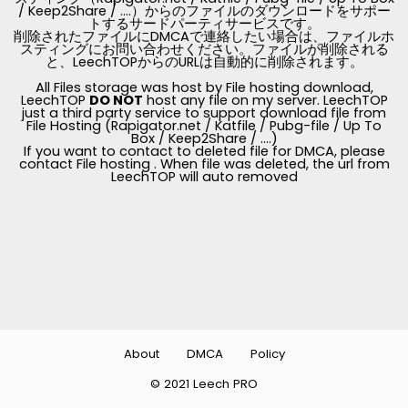
/ Keep2Share / ....）からのファイルのダウンロードをサポー
トするサードパーティサービスです。
削除されたファイルにDMCAで連絡したい場合は、ファイルホ
スティングにお問い合わせください。ファイルが削除される
と、LeechTOPからのURLは自動的に削除されます。
All Files storage was host by File hosting download,
LeechTOP
DO NOT
host any file on my server. LeechTOP
just a third party service to support download file from
File Hosting (Rapigator.net / Katfile / Pubg-file / Up To
Box / Keep2Share / ....)
If you want to contact to deleted file for DMCA, please
contact File hosting . When file was deleted, the url from
LeechTOP will auto removed
About
DMCA
Policy
© 2021 Leech PRO