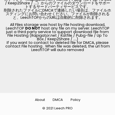
/ Keep2Share / ....）からのファイルのダウンロードをサポー
トするサードパーティサービスです。
削除されたファイルにDMCAで連絡したい場合は、ファイルホ
スティングにお問い合わせください。ファイルが削除される
と、LeechTOPからのURLは自動的に削除されます。
All Files storage was host by File hosting download,
LeechTOP
DO NOT
host any file on my server. LeechTOP
just a third party service to support download file from
File Hosting (Rapigator.net / Katfile / Pubg-file / Up To
Box / Keep2Share / ....)
If you want to contact to deleted file for DMCA, please
contact File hosting . When file was deleted, the url from
LeechTOP will auto removed
About
DMCA
Policy
© 2021 Leech PRO