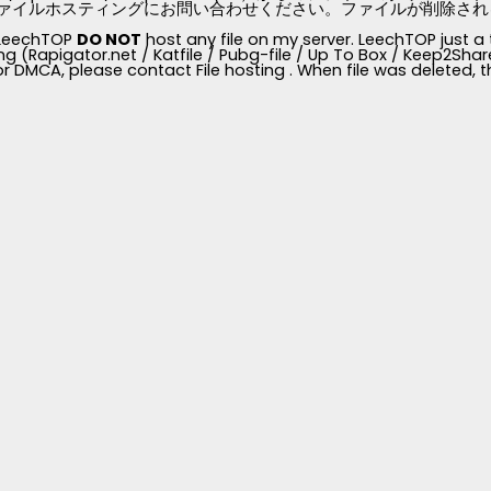
ァイルホスティングにお問い合わせください。ファイルが削除されると、
, LeechTOP
DO NOT
host any file on my server. LeechTOP just a 
ng (Rapigator.net / Katfile / Pubg-file / Up To Box / Keep2Share /
for DMCA, please contact File hosting . When file was deleted,