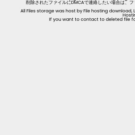
削除されたファイルにDMCAで連絡したい場合は、フ
All Files storage was host by File hosting download
Hosti
If you want to contact to deleted file 