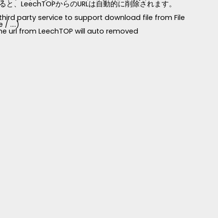
LeechTOPからのURLは自動的に削除されます。
third party service to support download file from File
 ....)
 the url from LeechTOP will auto removed