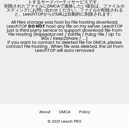
トするサードパーティサービスです。
削除されたファイルにDMCAで連絡したい場合は、ファイルホ
スティングにお問い合わせください。ファイルが削除される
と、LeechTOPからのURLは自動的に削除されます。
All Files storage was host by File hosting download,
LeechTOP
DO NOT
host any file on my server. LeechTOP
just a third party service to support download file from
File Hosting (Rapigator.net / Katfile / Pubg-file / Up To
Box / Keep2Share / ....)
If you want to contact to deleted file for DMCA, please
contact File hosting . When file was deleted, the url from
LeechTOP will auto removed
About
DMCA
Policy
© 2021 Leech PRO