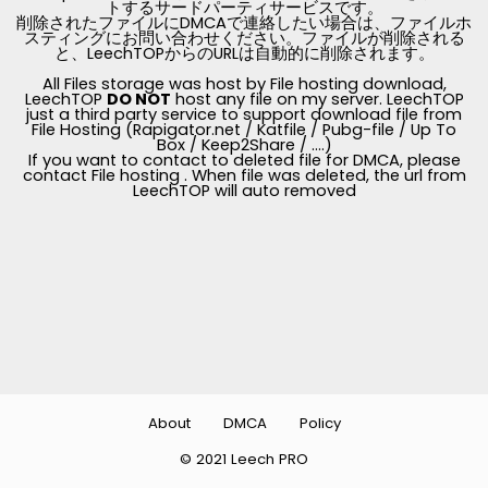
トするサードパーティサービスです。
削除されたファイルにDMCAで連絡したい場合は、ファイルホ
スティングにお問い合わせください。ファイルが削除される
と、LeechTOPからのURLは自動的に削除されます。
All Files storage was host by File hosting download,
LeechTOP
DO NOT
host any file on my server. LeechTOP
just a third party service to support download file from
File Hosting (Rapigator.net / Katfile / Pubg-file / Up To
Box / Keep2Share / ....)
If you want to contact to deleted file for DMCA, please
contact File hosting . When file was deleted, the url from
LeechTOP will auto removed
About
DMCA
Policy
© 2021 Leech PRO