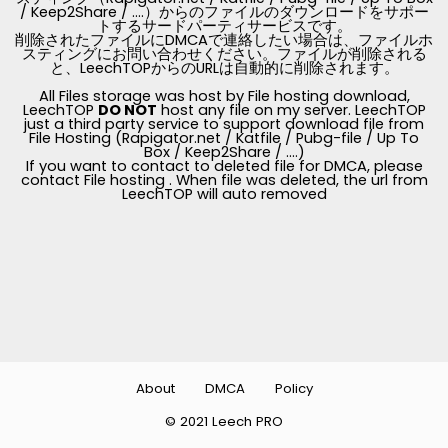
/ Keep2Share / ....）からのファイルのダウンロードをサポー
トするサードパーティサービスです。
削除されたファイルにDMCAで連絡したい場合は、ファイルホ
スティングにお問い合わせください。ファイルが削除される
と、LeechTOPからのURLは自動的に削除されます。
All Files storage was host by File hosting download,
LeechTOP
DO NOT
host any file on my server. LeechTOP
just a third party service to support download file from
File Hosting (Rapigator.net / Katfile / Pubg-file / Up To
Box / Keep2Share / ....)
If you want to contact to deleted file for DMCA, please
contact File hosting . When file was deleted, the url from
LeechTOP will auto removed
About
DMCA
Policy
© 2021 Leech PRO