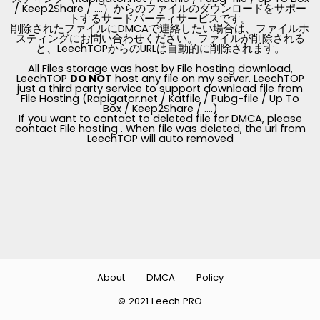
/ Keep2Share / ....）からのファイルのダウンロードをサポー
トするサードパーティサービスです。
削除されたファイルにDMCAで連絡したい場合は、ファイルホ
スティングにお問い合わせください。ファイルが削除される
と、LeechTOPからのURLは自動的に削除されます。
All Files storage was host by File hosting download,
LeechTOP
DO NOT
host any file on my server. LeechTOP
just a third party service to support download file from
File Hosting (Rapigator.net / Katfile / Pubg-file / Up To
Box / Keep2Share / ....)
If you want to contact to deleted file for DMCA, please
contact File hosting . When file was deleted, the url from
LeechTOP will auto removed
About
DMCA
Policy
© 2021 Leech PRO