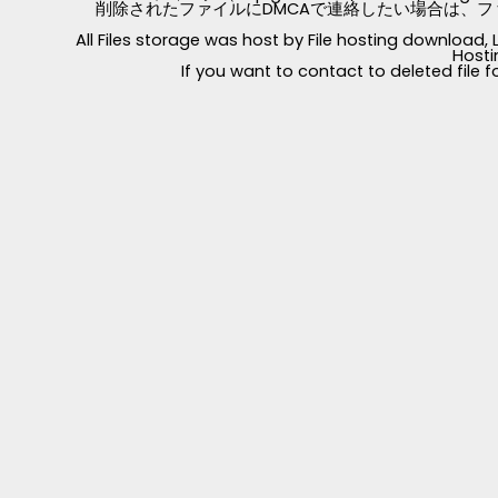
削除されたファイルにDMCAで連絡したい場合は、フ
All Files storage was host by File hosting download
Hosti
If you want to contact to deleted file 