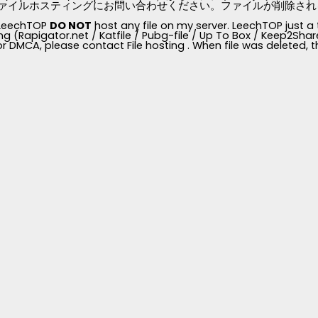
ァイルホスティングにお問い合わせください。ファイルが削除されると、
, LeechTOP
DO NOT
host any file on my server. LeechTOP just a 
ng (Rapigator.net / Katfile / Pubg-file / Up To Box / Keep2Share /
for DMCA, please contact File hosting . When file was deleted,