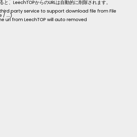
LeechTOPからのURLは自動的に削除されます。
third party service to support download file from File
 ....)
 the url from LeechTOP will auto removed