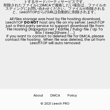
トするサードパーティサービスです。
削除されたファイルにDMCAで連絡したい場合は、ファイルホ
スティングにお問い合わせください。ファイルが削除される
と、LeechTOPからのURLは自動的に削除されます。
All Files storage was host by File hosting download,
LeechTOP
DO NOT
host any file on my server. LeechTOP
just a third party service to support download file from
File Hosting (Rapigator.net / Katfile / Pubg-file / Up To
Box / Keep2Share / ....)
If you want to contact to deleted file for DMCA, please
contact File hosting . When file was deleted, the url from
LeechTOP will auto removed
About
DMCA
Policy
© 2021 Leech PRO