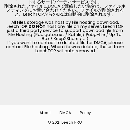
トするサードパーティサービスです。
削除されたファイルにDMCAで連絡したい場合は、ファイルホ
スティングにお問い合わせください。ファイルが削除される
と、LeechTOPからのURLは自動的に削除されます。
All Files storage was host by File hosting download,
LeechTOP
DO NOT
host any file on my server. LeechTOP
just a third party service to support download file from
File Hosting (Rapigator.net / Katfile / Pubg-file / Up To
Box / Keep2Share / ....)
If you want to contact to deleted file for DMCA, please
contact File hosting . When file was deleted, the url from
LeechTOP will auto removed
About
DMCA
Policy
© 2021 Leech PRO