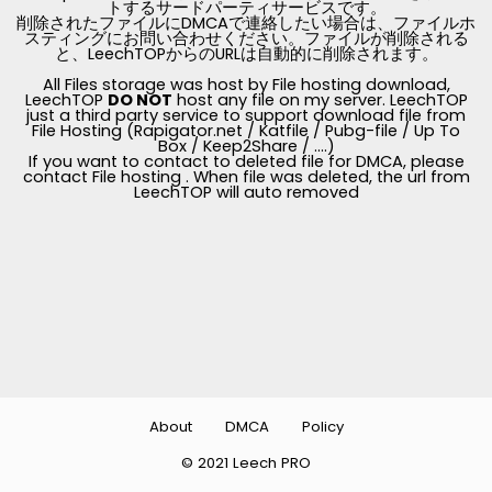
トするサードパーティサービスです。
削除されたファイルにDMCAで連絡したい場合は、ファイルホ
スティングにお問い合わせください。ファイルが削除される
と、LeechTOPからのURLは自動的に削除されます。
All Files storage was host by File hosting download,
LeechTOP
DO NOT
host any file on my server. LeechTOP
just a third party service to support download file from
File Hosting (Rapigator.net / Katfile / Pubg-file / Up To
Box / Keep2Share / ....)
If you want to contact to deleted file for DMCA, please
contact File hosting . When file was deleted, the url from
LeechTOP will auto removed
About
DMCA
Policy
© 2021 Leech PRO