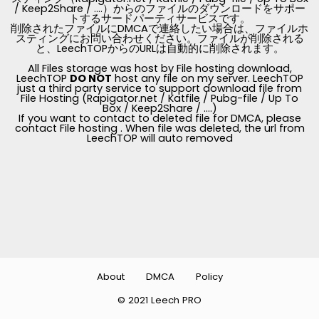
/ Keep2Share / ....）からのファイルのダウンロードをサポー
トするサードパーティサービスです。
削除されたファイルにDMCAで連絡したい場合は、ファイルホ
スティングにお問い合わせください。ファイルが削除される
と、LeechTOPからのURLは自動的に削除されます。
All Files storage was host by File hosting download,
LeechTOP
DO NOT
host any file on my server. LeechTOP
just a third party service to support download file from
File Hosting (Rapigator.net / Katfile / Pubg-file / Up To
Box / Keep2Share / ....)
If you want to contact to deleted file for DMCA, please
contact File hosting . When file was deleted, the url from
LeechTOP will auto removed
About
DMCA
Policy
© 2021 Leech PRO