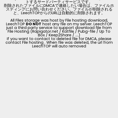
トするサードパーティサービスです。
削除されたファイルにDMCAで連絡したい場合は、ファイルホ
スティングにお問い合わせください。ファイルが削除される
と、LeechTOPからのURLは自動的に削除されます。
All Files storage was host by File hosting download,
LeechTOP
DO NOT
host any file on my server. LeechTOP
just a third party service to support download file from
File Hosting (Rapigator.net / Katfile / Pubg-file / Up To
Box / Keep2Share / ....)
If you want to contact to deleted file for DMCA, please
contact File hosting . When file was deleted, the url from
LeechTOP will auto removed