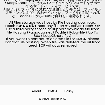
/ Keep2Share / ....）からのファイルのダウンロードをサポー
トするサードパーティサービスです。
削除されたファイルにDMCAで連絡したい場合は、ファイルホ
スティングにお問い合わせください。ファイルが削除される
と、LeechTOPからのURLは自動的に削除されます。
All Files storage was host by File hosting download,
LeechTOP
DO NOT
host any file on my server. LeechTOP
just a third party service to support download file from
File Hosting (Rapigator.net / Katfile / Pubg-file / Up To
Box / Keep2Share / ....)
If you want to contact to deleted file for DMCA, please
contact File hosting . When file was deleted, the url from
LeechTOP will auto removed
About
DMCA
Policy
© 2021 Leech PRO