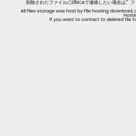
削除されたファイルにDMCAで連絡したい場合は、フ
All Files storage was host by File hosting download
Hosti
If you want to contact to deleted file 