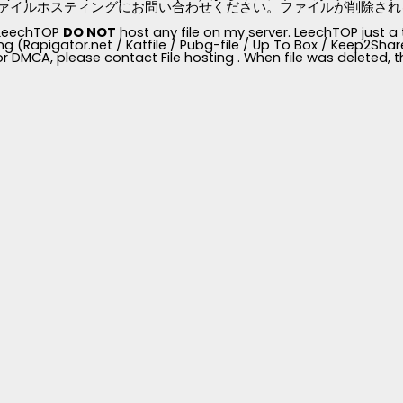
ァイルホスティングにお問い合わせください。ファイルが削除されると、
, LeechTOP
DO NOT
host any file on my server. LeechTOP just a 
ng (Rapigator.net / Katfile / Pubg-file / Up To Box / Keep2Share /
for DMCA, please contact File hosting . When file was deleted,