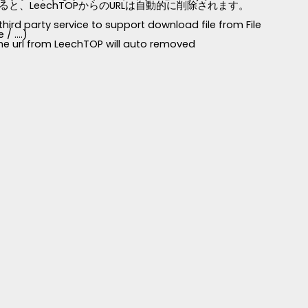
LeechTOPからのURLは自動的に削除されます。
third party service to support download file from File
 ....)
 the url from LeechTOP will auto removed