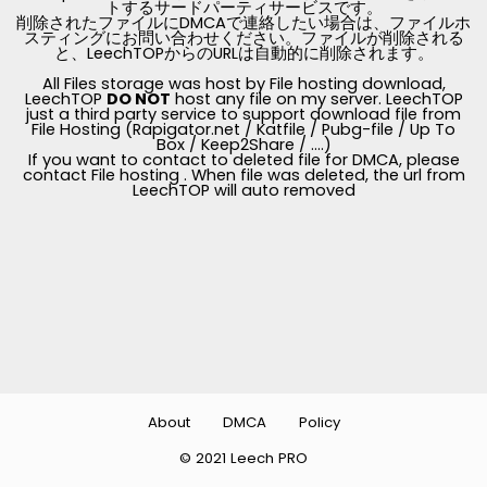
トするサードパーティサービスです。
削除されたファイルにDMCAで連絡したい場合は、ファイルホ
スティングにお問い合わせください。ファイルが削除される
と、LeechTOPからのURLは自動的に削除されます。
All Files storage was host by File hosting download,
LeechTOP
DO NOT
host any file on my server. LeechTOP
just a third party service to support download file from
File Hosting (Rapigator.net / Katfile / Pubg-file / Up To
Box / Keep2Share / ....)
If you want to contact to deleted file for DMCA, please
contact File hosting . When file was deleted, the url from
LeechTOP will auto removed
About
DMCA
Policy
© 2021 Leech PRO