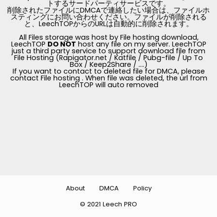
トするサードパーティサービスです。
削除されたファイルにDMCAで連絡したい場合は、ファイルホ
スティングにお問い合わせください。ファイルが削除される
と、LeechTOPからのURLは自動的に削除されます。
All Files storage was host by File hosting download,
LeechTOP
DO NOT
host any file on my server. LeechTOP
just a third party service to support download file from
File Hosting (Rapigator.net / Katfile / Pubg-file / Up To
Box / Keep2Share / ....)
If you want to contact to deleted file for DMCA, please
contact File hosting . When file was deleted, the url from
LeechTOP will auto removed
About
DMCA
Policy
© 2021 Leech PRO