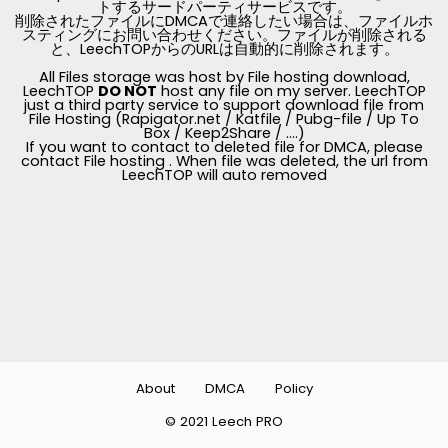
トするサードパーティサービスです。
削除されたファイルにDMCAで連絡したい場合は、ファイルホ
スティングにお問い合わせください。ファイルが削除される
と、LeechTOPからのURLは自動的に削除されます。
All Files storage was host by File hosting download,
LeechTOP
DO NOT
host any file on my server. LeechTOP
just a third party service to support download file from
File Hosting (Rapigator.net / Katfile / Pubg-file / Up To
Box / Keep2Share / ....)
If you want to contact to deleted file for DMCA, please
contact File hosting . When file was deleted, the url from
LeechTOP will auto removed
About
DMCA
Policy
© 2021 Leech PRO