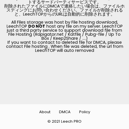
トするサードパーティサービスです。
削除されたファイルにDMCAで連絡したい場合は、ファイルホ
スティングにお問い合わせください。ファイルが削除される
と、LeechTOPからのURLは自動的に削除されます。
All Files storage was host by File hosting download,
LeechTOP
DO NOT
host any file on my server. LeechTOP
just a third party service to support download file from
File Hosting (Rapigator.net / Katfile / Pubg-file / Up To
Box / Keep2Share / ....)
If you want to contact to deleted file for DMCA, please
contact File hosting . When file was deleted, the url from
LeechTOP will auto removed
About
DMCA
Policy
© 2021 Leech PRO