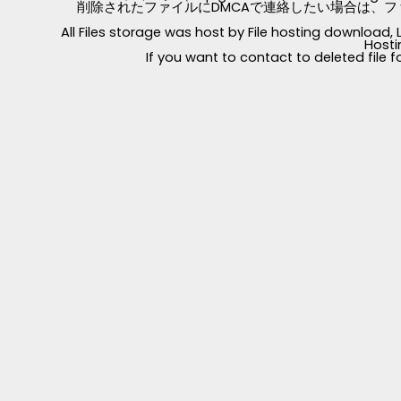
削除されたファイルにDMCAで連絡したい場合は、フ
All Files storage was host by File hosting download
Hosti
If you want to contact to deleted file 