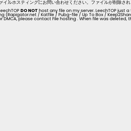
ァイルホスティングにお問い合わせください。ファイルが削除されると、
, LeechTOP
DO NOT
host any file on my server. LeechTOP just a 
ng (Rapigator.net / Katfile / Pubg-file / Up To Box / Keep2Share /
for DMCA, please contact File hosting . When file was deleted,