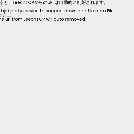
LeechTOPからのURLは自動的に削除されます。
third party service to support download file from File
 ....)
 the url from LeechTOP will auto removed