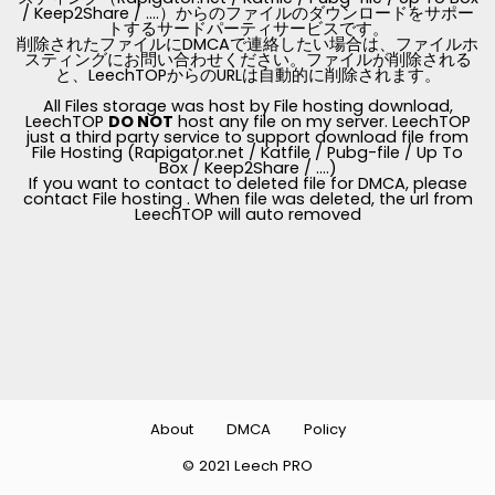
/ Keep2Share / ....）からのファイルのダウンロードをサポー
トするサードパーティサービスです。
削除されたファイルにDMCAで連絡したい場合は、ファイルホ
スティングにお問い合わせください。ファイルが削除される
と、LeechTOPからのURLは自動的に削除されます。
All Files storage was host by File hosting download,
LeechTOP
DO NOT
host any file on my server. LeechTOP
just a third party service to support download file from
File Hosting (Rapigator.net / Katfile / Pubg-file / Up To
Box / Keep2Share / ....)
If you want to contact to deleted file for DMCA, please
contact File hosting . When file was deleted, the url from
LeechTOP will auto removed
About
DMCA
Policy
© 2021 Leech PRO