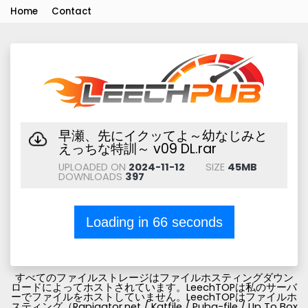
Home
Contact
早瀬、先にイクッてよ～幼なじみと
えっちな特訓～ v09 DL.rar
UPLOADED ON
2024-11-12
SIZE
45MB
DOWNLOADS
397
Loading in
66
seconds
すべてのファイルストレージはファイルホスティングダウン
ロードによってホストされています。LeechTOPは私のサーバ
ーでファイルをホストしていません。LeechTOPはファイルホ
スティング（Rapigator.net / Katfile / Pubg-file / Up To Box