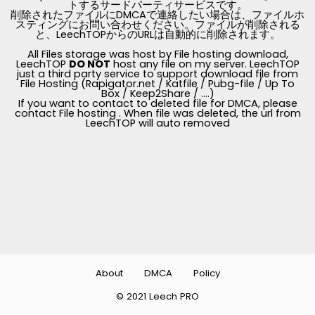
トするサードパーティサービスです。
削除されたファイルにDMCAで連絡したい場合は、ファイルホ
スティングにお問い合わせください。ファイルが削除される
と、LeechTOPからのURLは自動的に削除されます。
All Files storage was host by File hosting download,
LeechTOP
DO NOT
host any file on my server. LeechTOP
just a third party service to support download file from
File Hosting (Rapigator.net / Katfile / Pubg-file / Up To
Box / Keep2Share / ....)
If you want to contact to deleted file for DMCA, please
contact File hosting . When file was deleted, the url from
LeechTOP will auto removed
About
DMCA
Policy
© 2021 Leech PRO