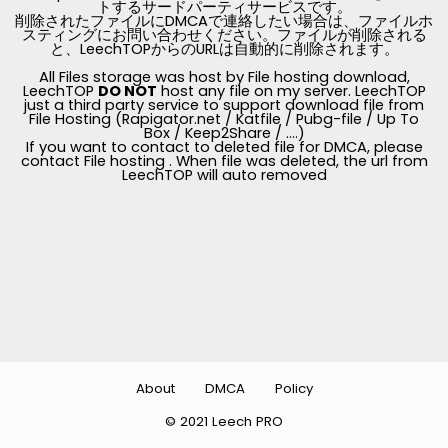
トするサードパーティサービスです。
削除されたファイルにDMCAで連絡したい場合は、ファイルホ
スティングにお問い合わせください。ファイルが削除される
と、LeechTOPからのURLは自動的に削除されます。
All Files storage was host by File hosting download,
LeechTOP
DO NOT
host any file on my server. LeechTOP
just a third party service to support download file from
File Hosting (Rapigator.net / Katfile / Pubg-file / Up To
Box / Keep2Share / ....)
If you want to contact to deleted file for DMCA, please
contact File hosting . When file was deleted, the url from
LeechTOP will auto removed
About
DMCA
Policy
© 2021 Leech PRO