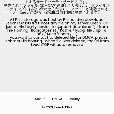
トするサードパーティサービスです。
削除されたファイルにDMCAで連絡したい場合は、ファイルホ
スティングにお問い合わせください。ファイルが削除される
と、LeechTOPからのURLは自動的に削除されます。
All Files storage was host by File hosting download,
LeechTOP
DO NOT
host any file on my server. LeechTOP
just a third party service to support download file from
File Hosting (Rapigator.net / Katfile / Pubg-file / Up To
Box / Keep2Share / ....)
If you want to contact to deleted file for DMCA, please
contact File hosting . When file was deleted, the url from
LeechTOP will auto removed
About
DMCA
Policy
© 2021 Leech PRO