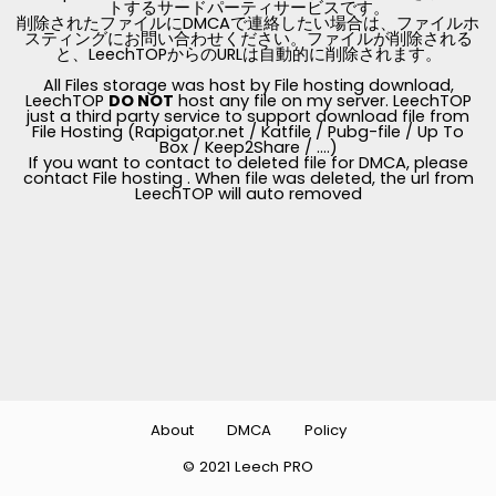
トするサードパーティサービスです。
削除されたファイルにDMCAで連絡したい場合は、ファイルホ
スティングにお問い合わせください。ファイルが削除される
と、LeechTOPからのURLは自動的に削除されます。
All Files storage was host by File hosting download,
LeechTOP
DO NOT
host any file on my server. LeechTOP
just a third party service to support download file from
File Hosting (Rapigator.net / Katfile / Pubg-file / Up To
Box / Keep2Share / ....)
If you want to contact to deleted file for DMCA, please
contact File hosting . When file was deleted, the url from
LeechTOP will auto removed
About
DMCA
Policy
© 2021 Leech PRO