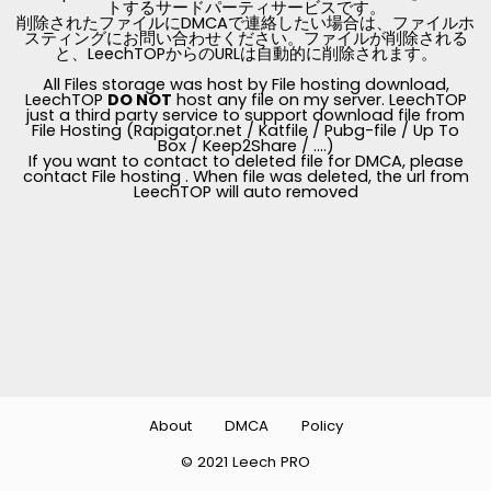
トするサードパーティサービスです。
削除されたファイルにDMCAで連絡したい場合は、ファイルホ
スティングにお問い合わせください。ファイルが削除される
と、LeechTOPからのURLは自動的に削除されます。
All Files storage was host by File hosting download,
LeechTOP
DO NOT
host any file on my server. LeechTOP
just a third party service to support download file from
File Hosting (Rapigator.net / Katfile / Pubg-file / Up To
Box / Keep2Share / ....)
If you want to contact to deleted file for DMCA, please
contact File hosting . When file was deleted, the url from
LeechTOP will auto removed
About
DMCA
Policy
© 2021 Leech PRO