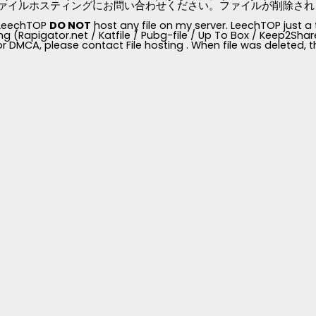
ァイルホスティングにお問い合わせください。ファイルが削除されると、
, LeechTOP
DO NOT
host any file on my server. LeechTOP just a 
ng (Rapigator.net / Katfile / Pubg-file / Up To Box / Keep2Share /
for DMCA, please contact File hosting . When file was deleted,