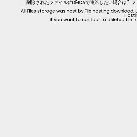
削除されたファイルにDMCAで連絡したい場合は、フ
All Files storage was host by File hosting download
Hosti
If you want to contact to deleted file 