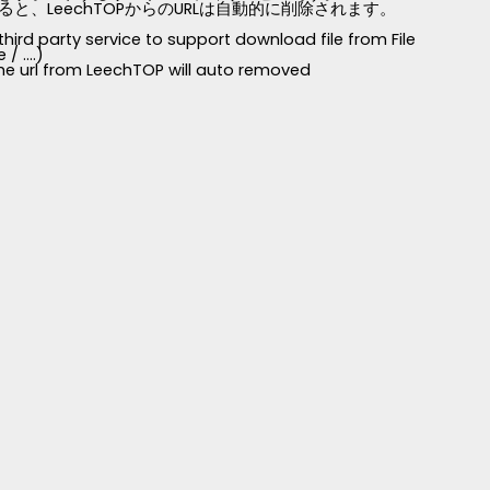
LeechTOPからのURLは自動的に削除されます。
third party service to support download file from File
 ....)
 the url from LeechTOP will auto removed