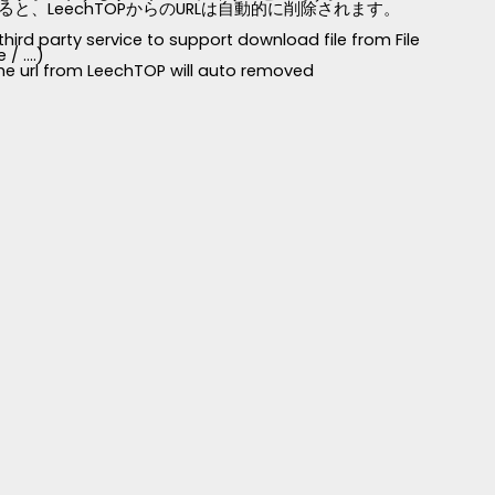
LeechTOPからのURLは自動的に削除されます。
third party service to support download file from File
 ....)
 the url from LeechTOP will auto removed