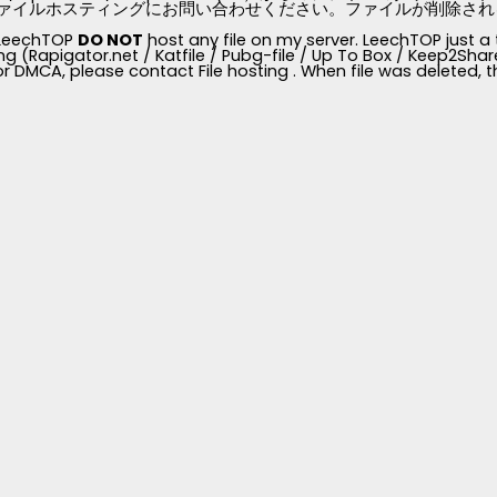
ァイルホスティングにお問い合わせください。ファイルが削除されると、
, LeechTOP
DO NOT
host any file on my server. LeechTOP just a 
ng (Rapigator.net / Katfile / Pubg-file / Up To Box / Keep2Share /
for DMCA, please contact File hosting . When file was deleted,