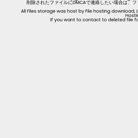
削除されたファイルにDMCAで連絡したい場合は、フ
All Files storage was host by File hosting download
Hosti
If you want to contact to deleted file 