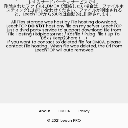
トするサードパーティサービスです。
削除されたファイルにDMCAで連絡したい場合は、ファイルホ
スティングにお問い合わせください。ファイルが削除される
と、LeechTOPからのURLは自動的に削除されます。
All Files storage was host by File hosting download,
LeechTOP
DO NOT
host any file on my server. LeechTOP
just a third party service to support download file from
File Hosting (Rapigator.net / Katfile / Pubg-file / Up To
Box / Keep2Share / ....)
If you want to contact to deleted file for DMCA, please
contact File hosting . When file was deleted, the url from
LeechTOP will auto removed
About
DMCA
Policy
© 2021 Leech PRO