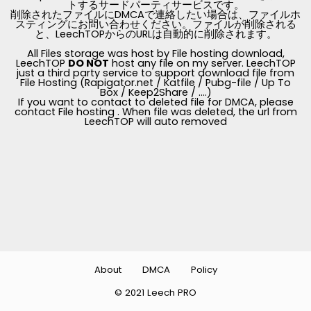
トするサードパーティサービスです。
削除されたファイルにDMCAで連絡したい場合は、ファイルホ
スティングにお問い合わせください。ファイルが削除される
と、LeechTOPからのURLは自動的に削除されます。
All Files storage was host by File hosting download,
LeechTOP
DO NOT
host any file on my server. LeechTOP
just a third party service to support download file from
File Hosting (Rapigator.net / Katfile / Pubg-file / Up To
Box / Keep2Share / ....)
If you want to contact to deleted file for DMCA, please
contact File hosting . When file was deleted, the url from
LeechTOP will auto removed
About
DMCA
Policy
© 2021 Leech PRO