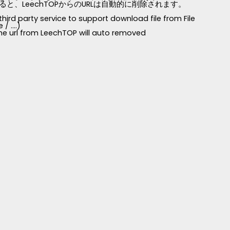
LeechTOPからのURLは自動的に削除されます。
third party service to support download file from File
 ....)
 the url from LeechTOP will auto removed