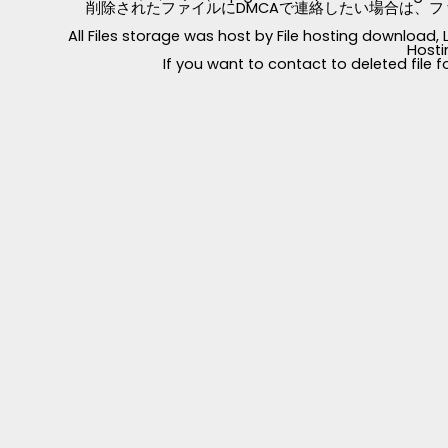
削除されたファイルにDMCAで連絡したい場合は、フ
All Files storage was host by File hosting download
Hosti
If you want to contact to deleted file 