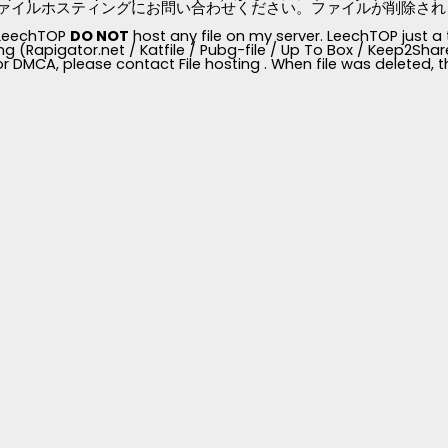
ァイルホスティングにお問い合わせください。ファイルが削除されると、
, LeechTOP
DO NOT
host any file on my server. LeechTOP just a 
ng (Rapigator.net / Katfile / Pubg-file / Up To Box / Keep2Share /
for DMCA, please contact File hosting . When file was deleted,