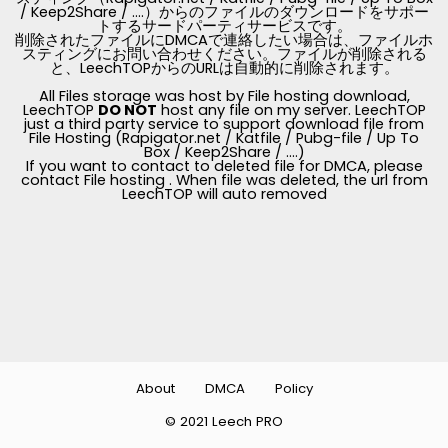
/ Keep2Share / ....）からのファイルのダウンロードをサポー
トするサードパーティサービスです。
削除されたファイルにDMCAで連絡したい場合は、ファイルホ
スティングにお問い合わせください。ファイルが削除される
と、LeechTOPからのURLは自動的に削除されます。
All Files storage was host by File hosting download,
LeechTOP
DO NOT
host any file on my server. LeechTOP
just a third party service to support download file from
File Hosting (Rapigator.net / Katfile / Pubg-file / Up To
Box / Keep2Share / ....)
If you want to contact to deleted file for DMCA, please
contact File hosting . When file was deleted, the url from
LeechTOP will auto removed
About
DMCA
Policy
© 2021 Leech PRO