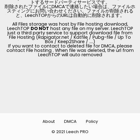
トするサードパーティサービスです。
削除されたファイルにDMCAで連絡したい場合は、ファイルホ
スティングにお問い合わせください。ファイルが削除される
と、LeechTOPからのURLは自動的に削除されます。
All Files storage was host by File hosting download,
LeechTOP
DO NOT
host any file on my server. LeechTOP
just a third party service to support download file from
File Hosting (Rapigator.net / Katfile / Pubg-file / Up To
Box / Keep2Share / ....)
If you want to contact to deleted file for DMCA, please
contact File hosting . When file was deleted, the url from
LeechTOP will auto removed
About
DMCA
Policy
© 2021 Leech PRO