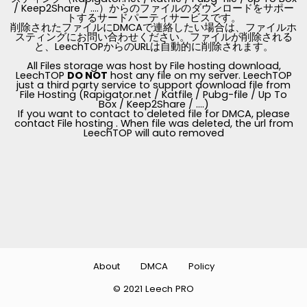
/ Keep2Share / ....）からのファイルのダウンロードをサポー
トするサードパーティサービスです。
削除されたファイルにDMCAで連絡したい場合は、ファイルホ
スティングにお問い合わせください。ファイルが削除される
と、LeechTOPからのURLは自動的に削除されます。
All Files storage was host by File hosting download,
LeechTOP
DO NOT
host any file on my server. LeechTOP
just a third party service to support download file from
File Hosting (Rapigator.net / Katfile / Pubg-file / Up To
Box / Keep2Share / ....)
If you want to contact to deleted file for DMCA, please
contact File hosting . When file was deleted, the url from
LeechTOP will auto removed
About
DMCA
Policy
© 2021 Leech PRO