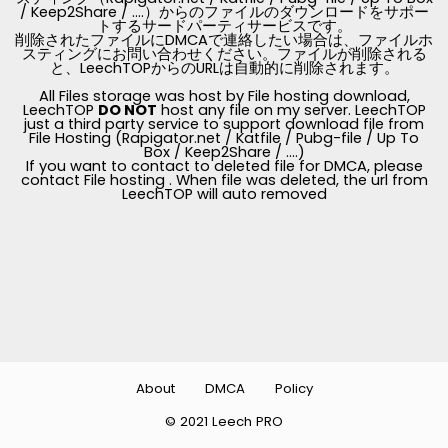
/ Keep2Share / ....）からのファイルのダウンロードをサポー
トするサードパーティサービスです。
削除されたファイルにDMCAで連絡したい場合は、ファイルホ
スティングにお問い合わせください。ファイルが削除される
と、LeechTOPからのURLは自動的に削除されます。
All Files storage was host by File hosting download,
LeechTOP
DO NOT
host any file on my server. LeechTOP
just a third party service to support download file from
File Hosting (Rapigator.net / Katfile / Pubg-file / Up To
Box / Keep2Share / ....)
If you want to contact to deleted file for DMCA, please
contact File hosting . When file was deleted, the url from
LeechTOP will auto removed
About
DMCA
Policy
© 2021 Leech PRO