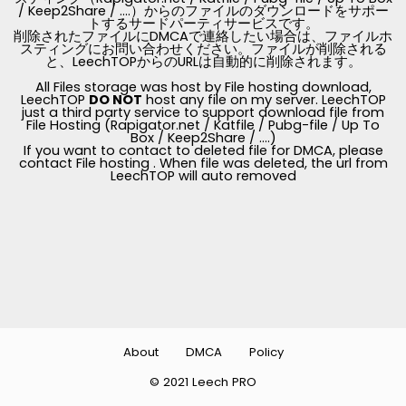
/ Keep2Share / ....）からのファイルのダウンロードをサポー
トするサードパーティサービスです。
削除されたファイルにDMCAで連絡したい場合は、ファイルホ
スティングにお問い合わせください。ファイルが削除される
と、LeechTOPからのURLは自動的に削除されます。
All Files storage was host by File hosting download,
LeechTOP
DO NOT
host any file on my server. LeechTOP
just a third party service to support download file from
File Hosting (Rapigator.net / Katfile / Pubg-file / Up To
Box / Keep2Share / ....)
If you want to contact to deleted file for DMCA, please
contact File hosting . When file was deleted, the url from
LeechTOP will auto removed
About
DMCA
Policy
© 2021 Leech PRO