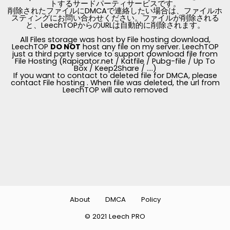
トするサードパーティサービスです。
削除されたファイルにDMCAで連絡したい場合は、ファイルホ
スティングにお問い合わせください。ファイルが削除される
と、LeechTOPからのURLは自動的に削除されます。
All Files storage was host by File hosting download,
LeechTOP
DO NOT
host any file on my server. LeechTOP
just a third party service to support download file from
File Hosting (Rapigator.net / Katfile / Pubg-file / Up To
Box / Keep2Share / ....)
If you want to contact to deleted file for DMCA, please
contact File hosting . When file was deleted, the url from
LeechTOP will auto removed
About
DMCA
Policy
© 2021 Leech PRO