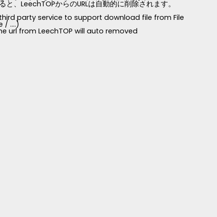
LeechTOPからのURLは自動的に削除されます。
third party service to support download file from File
 ....)
 the url from LeechTOP will auto removed