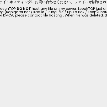
ァイルホスティングにお問い合わせください。ファイルが削除されると、
, LeechTOP
DO NOT
host any file on my server. LeechTOP just a 
ng (Rapigator.net / Katfile / Pubg-file / Up To Box / Keep2Share /
for DMCA, please contact File hosting . When file was deleted,