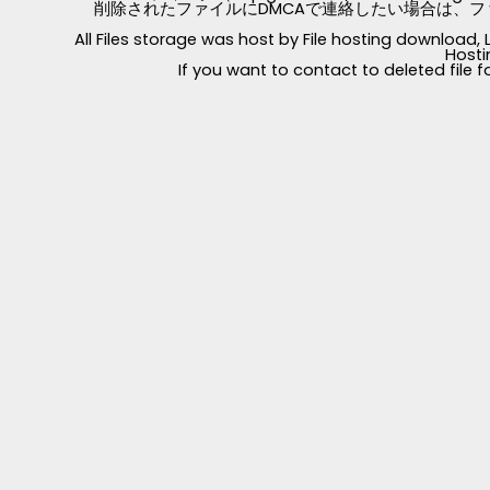
削除されたファイルにDMCAで連絡したい場合は、フ
All Files storage was host by File hosting download
Hosti
If you want to contact to deleted file 